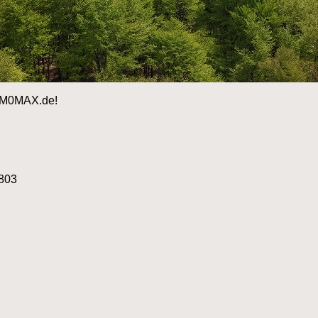
 DM0MAX.de!
803