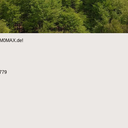
 DM0MAX.de!
779