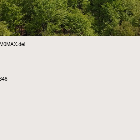
 DM0MAX.de!
848