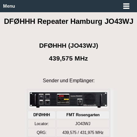
Menu
DFØHHH Repeater Hamburg JO43WJ
DFØHHH (JO43WJ)
439,575 MHz
Sender und Empfänger:
DFØHHH
FMT Rosengarten
Locator:
JO43WJ
QRG:
439,575 / 431,975 MHz