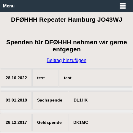
Menu
DFØHHH Repeater Hamburg JO43WJ
Spenden für DFØHHH nehmen wir gerne
entgegen
Beitrag hinzufügen
28.10.2022
test
test
03.01.2018
Sachspende
DL1HK
28.12.2017
Geldspende
DK1MC