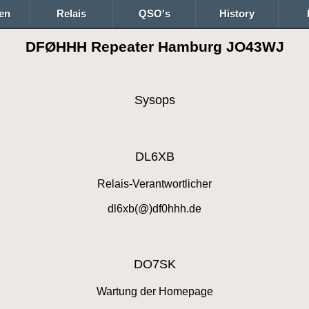
en
Relais
QSO's
History
DFØHHH Repeater Hamburg JO43WJ
Sysops
DL6XB
Relais-Verantwortlicher
dl6xb(@)df0hhh.de
DO7SK
Wartung der Homepage